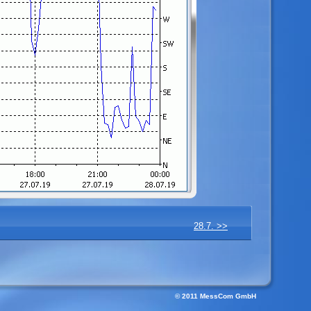
28.7. >>
© 2011 MessCom GmbH