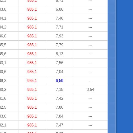
42,3
985,1
6,71
---
43,8
985,1
6,86
---
44,1
985,1
7,46
---
44,2
985,1
7,71
---
46,0
985,1
7,93
---
45,5
985,1
7,79
---
45,6
985,1
8,13
---
43,1
985,1
7,56
---
40,6
985,1
7,04
---
39,2
985,1
6,59
---
40,2
985,1
7,15
3,54
41,6
985,1
7,42
---
42,5
985,1
7,86
---
43,0
985,1
7,84
---
42,1
985,1
7,47
---