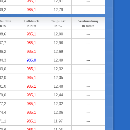
90,4
985,1
12,91
---
89,2
985,1
12,79
---
feuchte
Luftdruck
Taupunkt
Verdunstung
in %
in hPa
in °C
in mm/d
88,6
985,1
12,90
---
87,7
985,1
12,96
---
86,2
985,1
12,69
---
84,3
985,0
12,49
---
83,0
985,1
12,32
---
82,0
985,1
12,35
---
81,0
985,1
12,48
---
79,0
985,1
12,44
---
77,2
985,1
12,32
---
74,4
985,1
12,06
---
71,1
985,1
11,97
---
70,6
985,1
11,93
---