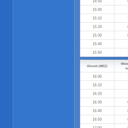
14:50
15:00
15:10
15:20
15:30
15:40
15:50
Wind
Uhrzeit (MEZ)
i
16:00
16:10
16:20
16:30
16:40
16:50
17:00