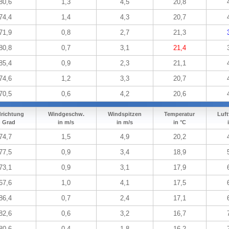
80,6
1,3
4,5
20,8
74,4
1,4
4,3
20,7
71,9
0,8
2,7
21,3
80,8
0,7
3,1
21,4
85,4
0,9
2,3
21,1
74,6
1,2
3,3
20,7
70,5
0,6
4,2
20,6
richtung
Windgeschw.
Windspitzen
Temperatur
Luft
n Grad
in m/s
in m/s
in °C
74,7
1,5
4,9
20,2
77,5
0,9
3,4
18,9
73,1
0,9
3,1
17,9
67,6
1,0
4,1
17,5
86,4
0,7
2,4
17,1
82,6
0,6
3,2
16,7
80,6
0,4
1,8
16,2