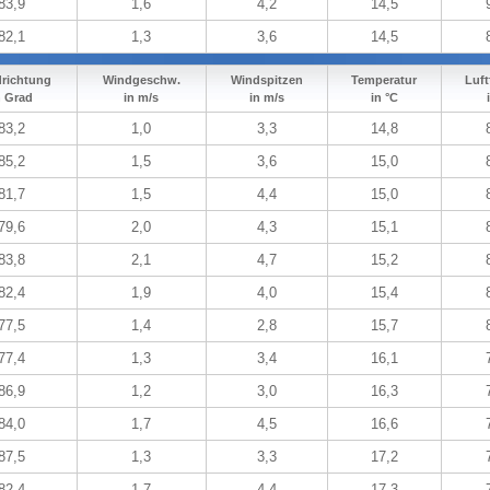
83,9
1,6
4,2
14,5
82,1
1,3
3,6
14,5
richtung
Windgeschw.
Windspitzen
Temperatur
Luft
n Grad
in m/s
in m/s
in °C
83,2
1,0
3,3
14,8
85,2
1,5
3,6
15,0
81,7
1,5
4,4
15,0
79,6
2,0
4,3
15,1
83,8
2,1
4,7
15,2
82,4
1,9
4,0
15,4
77,5
1,4
2,8
15,7
77,4
1,3
3,4
16,1
86,9
1,2
3,0
16,3
84,0
1,7
4,5
16,6
87,5
1,3
3,3
17,2
82,4
1,7
4,4
17,3