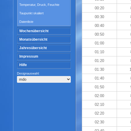
Temperatur, Druck, Feuchte
00:20
Taupunkt skaliert
00:30
Datenliste
00:40
Wochenübersicht
00:50
Monatsübersicht
01:00
Jahresübersicht
01:10
Impressum
01:20
Hilfe
01:30
Designauswahl:
01:40
01:50
02:00
02:10
02:20
02:30
02:40