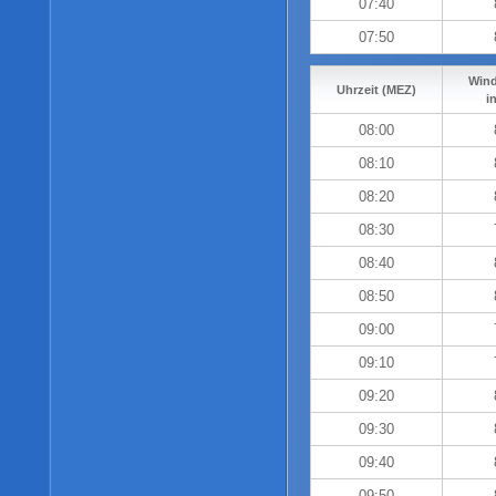
07:40
07:50
Wind
Uhrzeit (MEZ)
i
08:00
08:10
08:20
08:30
08:40
08:50
09:00
09:10
09:20
09:30
09:40
09:50