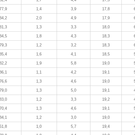
77,9
1,4
3,9
17,8
84,2
2,0
4,9
17,9
81,3
1,3
3,3
18,0
84,5
1,8
4,3
18,3
79,3
1,2
3,2
18,3
85,4
1,6
4,1
18,5
82,2
1,9
5,8
19,0
86,1
1,1
4,2
19,1
76,6
1,3
4,6
19,0
79,0
1,3
5,0
19,1
83,0
1,2
3,3
19,2
70,4
1,3
4,6
19,1
84,1
1,2
3,0
19,0
61,8
1,0
5,7
19,4