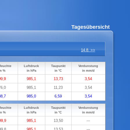
Tagesübersicht
14.8. >>
feuchte
Luftdruck
Taupunkt
Verdunstung
in %
in hPa
in °C
in mm/d
99,9
985,1
13,73
3,54
76,0
985,1
11,23
3,54
38,7
985,0
6,59
3,54
feuchte
Luftdruck
Taupunkt
Verdunstung
in %
in hPa
in °C
in mm/d
99,9
985,1
13,50
---
99,8
985,1
13,53
---