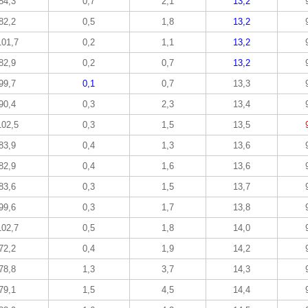
84,3
0,7
2,1
13,2
82,2
0,5
1,8
13,2
101,7
0,2
1,1
13,2
82,9
0,2
0,7
13,2
99,7
0,1
0,7
13,3
90,4
0,3
2,3
13,4
102,5
0,3
1,5
13,5
83,9
0,4
1,3
13,6
82,9
0,4
1,6
13,6
83,6
0,3
1,5
13,7
99,6
0,3
1,7
13,8
102,7
0,5
1,8
14,0
72,2
0,4
1,9
14,2
78,8
1,3
3,7
14,3
79,1
1,5
4,5
14,4