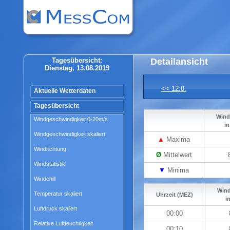
Tagesübersicht:
Detailansicht
Dienstag, 13.08.2019
<< 12.8.
Aktuelle Wetterdaten
Tagesübersicht
Wind
Windgeschwindigkeit 0-20m/s
i
Windgeschwindigkeit skaliert
▲
Maxima
Windrichtung
Ø
Mittelwert
Windstatistik
▼
Minima
Windchill
Wind
Temperatur skaliert
Uhrzeit (MEZ)
i
Luftdruck skaliert
00:00
Relative Luftfeuchtigkeit
00:10