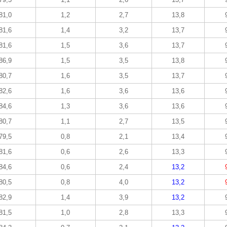
81,0
1,2
2,7
13,8
81,6
1,4
3,2
13,7
81,6
1,5
3,6
13,7
86,9
1,5
3,5
13,8
80,7
1,6
3,5
13,7
82,6
1,6
3,6
13,6
84,6
1,3
3,6
13,6
80,7
1,1
2,7
13,5
79,5
0,8
2,1
13,4
81,6
0,6
2,6
13,3
84,6
0,6
2,4
13,2
80,5
0,8
4,0
13,2
82,9
1,4
3,9
13,2
81,5
1,0
2,8
13,3