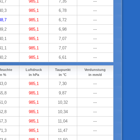
41,7
985,1
7,35
---
40,3
985,1
6,78
---
38,7
985,1
6,72
---
39,2
985,1
6,98
---
40,1
985,1
7,07
---
41,1
985,1
7,07
---
40,2
985,1
6,61
---
feuchte
Luftdruck
Taupunkt
Verdunstung
in %
in hPa
in °C
in mm/d
43,0
985,1
7,30
---
55,8
985,1
9,87
---
61,0
985,1
10,32
---
62,8
985,1
10,34
---
67,3
985,1
11,04
---
71,3
985,1
11,47
---
73,6
985,1
11,50
---