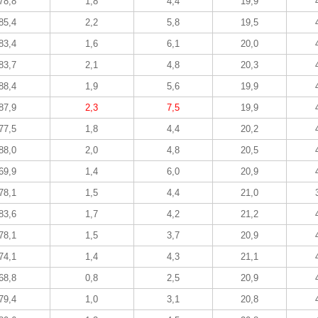
78,8
1,8
4,4
19,9
85,4
2,2
5,8
19,5
83,4
1,6
6,1
20,0
83,7
2,1
4,8
20,3
88,4
1,9
5,6
19,9
87,9
2,3
7,5
19,9
77,5
1,8
4,4
20,2
88,0
2,0
4,8
20,5
69,9
1,4
6,0
20,9
78,1
1,5
4,4
21,0
83,6
1,7
4,2
21,2
78,1
1,5
3,7
20,9
74,1
1,4
4,3
21,1
68,8
0,8
2,5
20,9
79,4
1,0
3,1
20,8