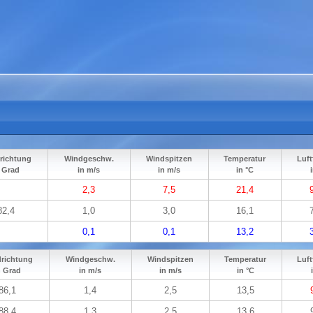
richtung
Windgeschw.
Windspitzen
Temperatur
Luft
n Grad
in m/s
in m/s
in °C
2,3
7,5
21,4
82,4
1,0
3,0
16,1
0,1
0,1
13,2
richtung
Windgeschw.
Windspitzen
Temperatur
Luft
n Grad
in m/s
in m/s
in °C
86,1
1,4
2,5
13,5
88,4
1,3
2,5
13,6